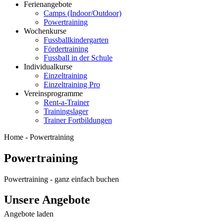
Ferienangebote
Camps (Indoor/Outdoor)
Powertraining
Wochenkurse
Fussballkindergarten
Fördertraining
Fussball in der Schule
Individualkurse
Einzeltraining
Einzeltraining Pro
Vereinsprogramme
Rent-a-Trainer
Trainingslager
Trainer Fortbildungen
Home -
Powertraining
Powertraining
Powertraining
- ganz einfach buchen
Unsere Angebote
Angebote
Angebote laden