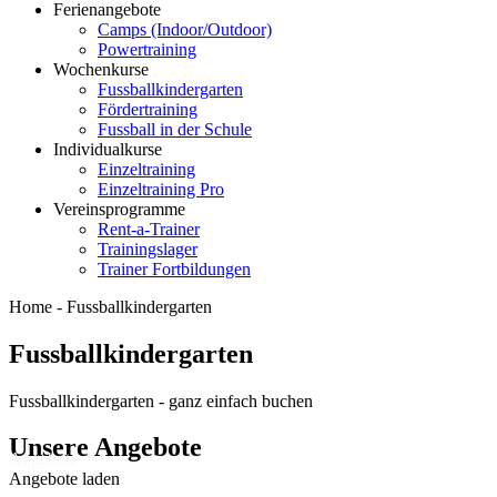
Ferienangebote
Camps (Indoor/Outdoor)
Powertraining
Wochenkurse
Fussballkindergarten
Fördertraining
Fussball in der Schule
Individualkurse
Einzeltraining
Einzeltraining Pro
Vereinsprogramme
Rent-a-Trainer
Trainingslager
Trainer Fortbildungen
Home -
Fussballkindergarten
Fussballkindergarten
Fussballkindergarten
- ganz einfach buchen
Unsere Angebote
Angebote
Angebote laden